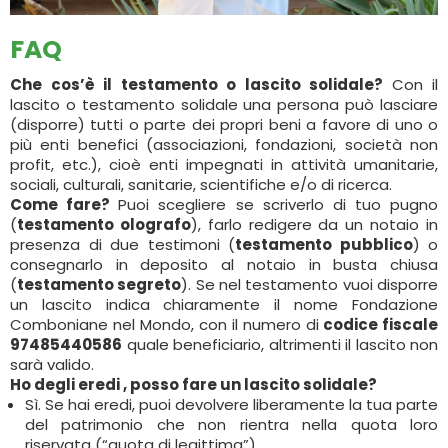
FAQ
Che cos’è il testamento o lascito solidale?
Con il
lascito o testamento solidale una persona può lasciare
(disporre) tutti o parte dei propri beni a favore di uno o
più enti benefici (associazioni, fondazioni, società non
profit, etc.), cioè enti impegnati in attività umanitarie,
sociali, culturali, sanitarie, scientifiche e/o di ricerca.
Come fare?
Puoi scegliere se scriverlo di tuo pugno
(
testamento olografo
), farlo redigere da un notaio in
presenza di due testimoni (
testamento pubblico
) o
consegnarlo in deposito al notaio in busta chiusa
(
testamento segreto
). Se nel testamento vuoi disporre
un lascito indica chiaramente il nome Fondazione
Comboniane nel Mondo, con il numero di
codice fiscale
97485440586
quale beneficiario, altrimenti il lascito non
sarà valido.
Ho degli eredi , posso fare un lascito solidale?
Sì. Se hai eredi, puoi devolvere liberamente la tua parte
del patrimonio che non rientra nella quota loro
riservata (“quota di legittima”).