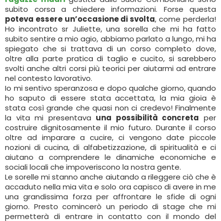
subito corsa a chiedere informazioni. Forse questa
poteva essere un’occasione di svolta
, come perderla!
Ho incontrato sr Juliette, una sorella che mi ha fatto
subito sentire a mio agio, abbiamo parlato a lungo, mi ha
spiegato che si trattava di un corso completo dove,
oltre alla parte pratica di taglio e cucito, si sarebbero
svolti anche altri corsi più teorici per aiutarmi ad entrare
nel contesto lavorativo.
Io mi sentivo speranzosa e dopo qualche giorno, quando
ho saputo di essere stata accettata, la mia gioia è
stata così grande che quasi non ci credevo! Finalmente
la vita mi presentava
una possibilità concreta
per
costruire dignitosamente il mio futuro. Durante il corso
oltre ad imparare a cucire, ci vengono date piccole
nozioni di cucina, di alfabetizzazione, di spiritualità e ci
aiutano a comprendere le dinamiche economiche e
sociali locali che impoveriscono la nostra gente.
Le sorelle mi stanno anche aiutando a rileggere ciò che è
accaduto nella mia vita e solo ora capisco di avere in me
una grandissima forza per affrontare le sfide di ogni
giorno. Presto comincerò un periodo di stage che mi
permetterà di entrare in contatto con il mondo del