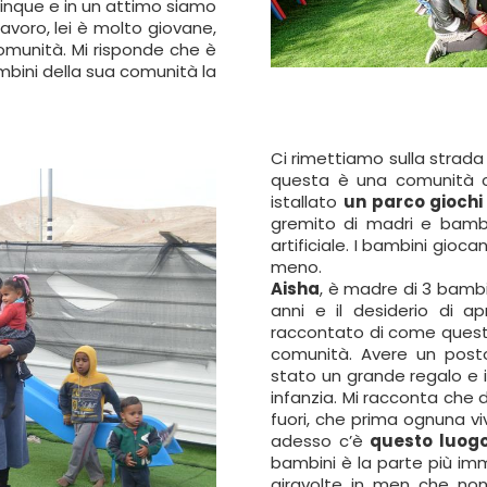
 cinque e in un attimo siamo
avoro, lei è molto giovane,
comunità. Mi risponde che è
mbini della sua comunità la
Ci rimettiamo sulla strada 
questa è una comunità 
istallato
un parco giochi
gremito di madri e bambin
artificiale. I bambini gio
meno.
Aisha
, è madre di 3 bambin
anni e il desiderio di a
raccontato di come questo
comunità. Avere un posto
stato un grande regalo e i
infanzia. Mi racconta che
fuori, che prima ognuna viv
adesso c’è
questo luogo
bambini è la parte più im
giravolte in men che non