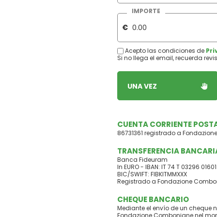
IMPORTE
€
Acepto las condiciones de
Pri
Si no llega el email, recuerda re
UNA VEZ
CUENTA CORRIENTE POST
86731361 registrado a Fondazio
TRANSFERENCIA BANCARI
Banca Fideuram
In EURO - IBAN: IT 74 T 03296 016
BIC/SWIFT: FIBKITMMXXX
Registrado a Fondazione Combo
CHEQUE BANCARIO
Mediante el envío de un cheque n
Fondazione Comboniane nel mo