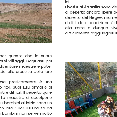
lei.
I
beduini Jahalin
sono del
di deserto ancora libere d
deserto del Negev, ma nel
da lì. La loro condizione 
alla terra e dunque vi
difficilmente raggiungibi
è per questo che le suore
ersi villaggi
. Dagli asili poi
diventare maestre e poter
o alla crescita della loro
tuosa: praticamente è una
 4x4. Suor Lulu ormai è di
e difficili. Il deserto qui è
. Le maestre ci accolgono
I bambini all’inizio sono un
n loro. Suor Lulu mi fa da
 i bambini non serve molto