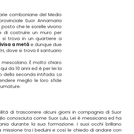
ionarie comboniane del Medio
provinciale Suor Annamaria
l posto che le sorelle vivono
e di costruire un muro per
si trova in un quartiere a
divisa a metà
e dunque due
EH, dove si trova il santuario
 mescolano. È molto chiaro
qui da 10 anni ed è per lei la
 della seconda intifada. La
endere meglio le loro sfide
 sfumature.
lità di trascorrere alcuni giorni in compagnia di Suor
lio conosciuta come Suor Lulu. Lei è messicana ed ha
ania durante la sua formazione. I suoi occhi brillano
 missione tra i beduini e così le chiedo di andare con