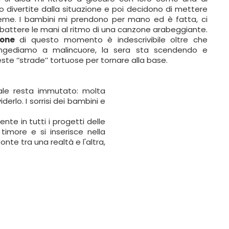
 divertite dalla situazione e poi decidono di mettere
sieme. I bambini mi prendono per mano ed è fatta, ci
a battere le mani al ritmo di una canzone arabeggiante.
ione
di questo momento è indescrivibile oltre che
ongediamo a malincuore, la sera sta scendendo e
te ‘’strade’’ tortuose per tornare alla base.
rale resta immutato: molta
rlo. I sorrisi dei bambini e
nte in tutti i progetti delle
more e si inserisce nella
nte tra una realtà e l'altra,