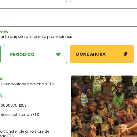
vacy
visar tu carpeta de spam o promociones
DONE AHORA
PERIÓDICO
AL
ne Comboniane nel Mondo ETS
A
01 000067511253
niane nel mondo ETS
o transferible a nombre de
ndo ETS