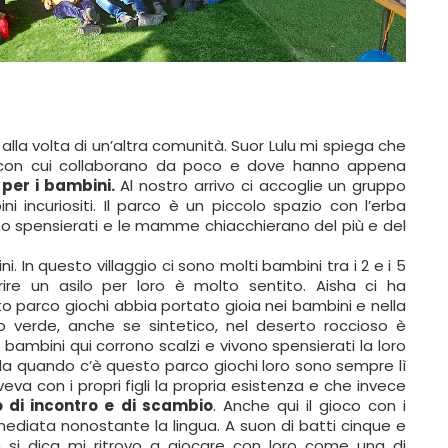
alla volta di un’altra comunità. Suor Lulu mi spiega che
con cui collaborano da poco e dove hanno appena
per i bambini.
Al nostro arrivo ci accoglie un gruppo
i incuriositi. Il parco è un piccolo spazio con l’erba
cano spensierati e le mamme chiacchierano del più e del
i. In questo villaggio ci sono molti bambini tra i 2 e i 5
prire un asilo per loro è molto sentito. Aisha ci ha
 parco giochi abbia portato gioia nei bambini e nella
 verde, anche se sintetico, nel deserto roccioso è
 bambini qui corrono scalzi e vivono spensierati la loro
 da quando c’è questo parco giochi loro sono sempre lì
eva con i propri figli la propria esistenza e che invece
 di incontro e di scambio
. Anche qui il gioco con i
mediata nonostante la lingua. A suon di batti cinque e
 si dica mi ritrovo a giocare con loro come una di