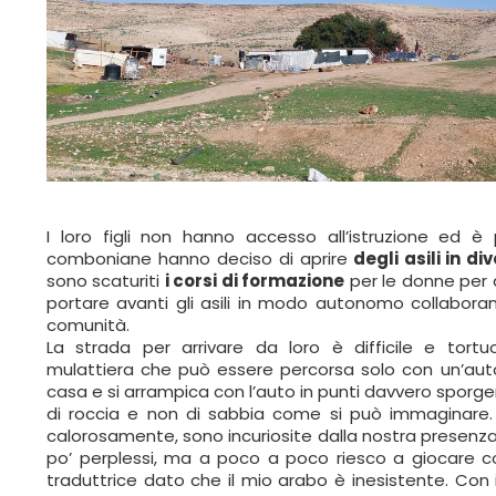
I loro figli non hanno accesso all’istruzione ed 
comboniane hanno deciso di aprire
degli asili in div
sono scaturiti
i corsi di formazione
per le donne per 
portare avanti gli asili in modo autonomo collaborand
comunità.
La strada per arrivare da loro è difficile e tor
mulattiera che può essere percorsa solo con un’auto
casa e si arrampica con l’auto in punti davvero sporgenti 
di roccia e non di sabbia come si può immaginare
calorosamente, sono incuriosite dalla nostra presenza. 
po’ perplessi, ma a poco a poco riesco a giocare co
traduttrice dato che il mio arabo è inesistente. Con