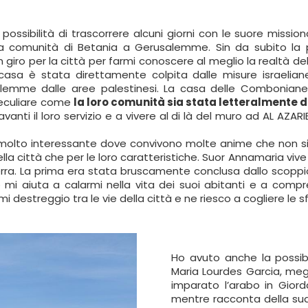
possibilità di trascorrere alcuni giorni con le suore miss
ella comunità di Betania a Gerusalemme. Sin da subito la 
giro per la città per farmi conoscere al meglio la realtà de
casa è stata direttamente colpita dalle misure israelian
salemme dalle aree palestinesi. La casa delle Comboniane 
eculiare come
la loro comunità sia stata letteralmente 
avanti il loro servizio e a vivere al di là del muro ad AL AZARI
olto interessante dove convivono molte anime che non si
ella città che per le loro caratteristiche. Suor Annamaria vive 
rra. La prima era stata bruscamente conclusa dallo scoppio
i aiuta a calarmi nella vita dei suoi abitanti e a compr
i destreggio tra le vie della città e ne riesco a cogliere le
Ho avuto anche la possibi
Maria Lourdes Garcia, meg
imparato l’arabo in Giord
mentre racconta della sua