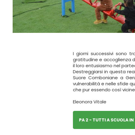
I giorni successivi sono 
gratitudine e accoglienza d
il loro entusiasmo nel partec
Destreggiarsi in questa real
Suore Comboniane a Gerus
vulnerabilità e nelle sfide 
che pur essendo così vicin
Eleonora Vitale
PA 2 - TUTTI A SCUOLA I