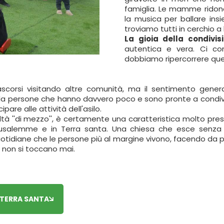
famiglia. Le mamme ridono
la musica per ballare in
troviamo tutti in cerchio 
La gioia della condivis
autentica e vera. Ci c
dobbiamo ripercorrere ques
trascorsi visitando altre comunità, ma il sentimento gene
a persone che hanno davvero poco e sono pronte a condivide
ipare alle attività dell'asilo.
tà ''di mezzo'', è certamente una caratteristica molto prese
alemme e in Terra santa. Una chiesa che esce senza ti
quotidiane che le persone più al margine vivono, facendo da po
e non si toccano mai.
N TERRA SANTA