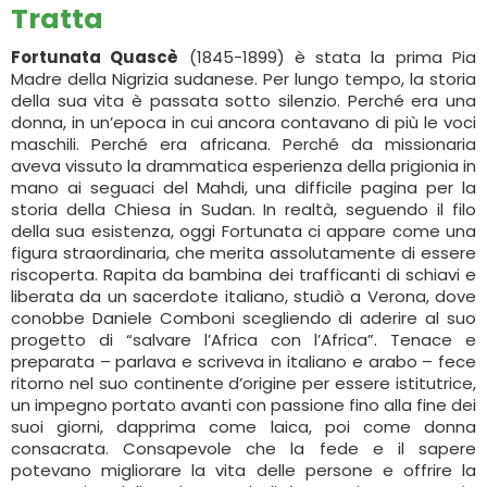
Tratta
Fortunata Quascè
(1845-1899) è stata la prima Pia
Madre della Nigrizia sudanese. Per lungo tempo, la storia
della sua vita è passata sotto silenzio. Perché era una
donna, in un’epoca in cui ancora contavano di più le voci
maschili. Perché era africana. Perché da missionaria
aveva vissuto la drammatica esperienza della prigionia in
mano ai seguaci del Mahdi, una difficile pagina per la
storia della Chiesa in Sudan. In realtà, seguendo il filo
della sua esistenza, oggi Fortunata ci appare come una
figura straordinaria, che merita assolutamente di essere
riscoperta. Rapita da bambina dei trafficanti di schiavi e
liberata da un sacerdote italiano, studiò a Verona, dove
conobbe Daniele Comboni scegliendo di aderire al suo
progetto di “salvare l’Africa con l’Africa”. Tenace e
preparata – parlava e scriveva in italiano e arabo – fece
ritorno nel suo continente d’origine per essere istitutrice,
un impegno portato avanti con passione fino alla fine dei
suoi giorni, dapprima come laica, poi come donna
consacrata. Consapevole che la fede e il sapere
potevano migliorare la vita delle persone e offrire la