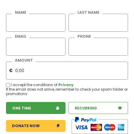
NAME
LAST NAME
EMAIL
PHONE
AMOUNT
€
I accept the conditions of
Privacy
If the email does not arrive, remember to check your spam folder or
promotions
ONE TIME
RECURRING
DONATE NOW