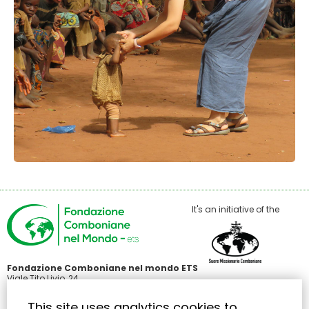
It's an initiative of the
Fondazione Comboniane nel mondo ETS
Viale Tito Livio, 24
00136 Roma
C.F 97485440586
This site uses analytics cookies to