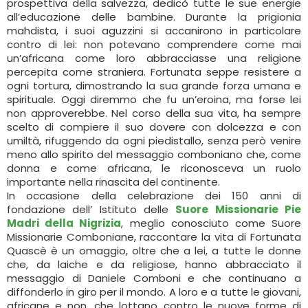
prospettiva della salvezza, dedicò tutte le sue energie
all’educazione delle bambine. Durante la prigionia
mahdista, i suoi aguzzini si accanirono in particolare
contro di lei: non potevano comprendere come mai
un’africana come loro abbracciasse una religione
percepita come straniera. Fortunata seppe resistere a
ogni tortura, dimostrando la sua grande forza umana e
spirituale. Oggi diremmo che fu un’eroina, ma forse lei
non approverebbe. Nel corso della sua vita, ha sempre
scelto di compiere il suo dovere con dolcezza e con
umiltà, rifuggendo da ogni piedistallo, senza però venire
meno allo spirito del messaggio comboniano che, come
donna e come africana, le riconosceva un ruolo
importante nella rinascita del continente.
In occasione della celebrazione dei 150 anni di
fondazione dell’ Istituto delle
Suore Missionarie Pie
Madri della Nigrizia
, meglio conosciuto come Suore
Missionarie Comboniane, raccontare la vita di Fortunata
Quascè è un omaggio, oltre che a lei, a tutte le donne
che, da laiche e da religiose, hanno abbracciato il
messaggio di Daniele Comboni e che continuano a
diffonderlo in giro per il mondo. A loro e a tutte le giovani,
africane e non, che lottano contro le nuove forme di