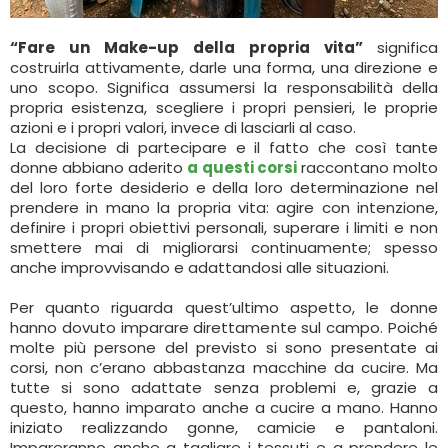
“Fare un Make-up della propria vita”
significa
costruirla attivamente, darle una forma, una direzione e
uno scopo. Significa assumersi la responsabilità della
propria esistenza, scegliere i propri pensieri, le proprie
azioni e i propri valori, invece di lasciarli al caso.
La decisione di partecipare e il fatto che così tante
donne abbiano aderito
a questi corsi
raccontano molto
del loro forte desiderio e della loro determinazione nel
prendere in mano la propria vita: agire con intenzione,
definire i propri obiettivi personali, superare i limiti e non
smettere mai di migliorarsi continuamente; spesso
anche improvvisando e adattandosi alle situazioni.
Per quanto riguarda quest’ultimo aspetto, le donne
hanno dovuto imparare direttamente sul campo. Poiché
molte più persone del previsto si sono presentate ai
corsi, non c’erano abbastanza macchine da cucire. Ma
tutte si sono adattate senza problemi e, grazie a
questo, hanno imparato anche a cucire a mano. Hanno
iniziato realizzando gonne, camicie e pantaloni.
Impareranno anche a tagliare i tessuti e a prendere le