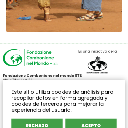
Es una iniciativa de la
Fondazione Comboniane nel mondo ETS
Viale Tito Livio, 24
00136 Roma
C.F 97485440586
Este sitio utiliza cookies de análisis para
+39 371 3426414
recopilar datos en forma agregada y
info@fondazionecombonianenelmondo.org
cookies de terceros para mejorar la
experiencia del usuario.
EURO IBAN: IT 74 T 03296 01601 000067511253
BIC/SWIFT: FIBKITMMXXX
Area riservata
RECHAZO
ACEPTO
Privacy